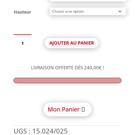
Hauteur
quantité
AJOUTER AU PANIER
de
DESS
dental
-
LIVRAISON OFFERTE DÈS
240,00
€
!
Tibase
Rotationnelle
avec
vis
compatible
Astra
Mon Panier
Aqua
Lilac®
UGS :
15.024/025